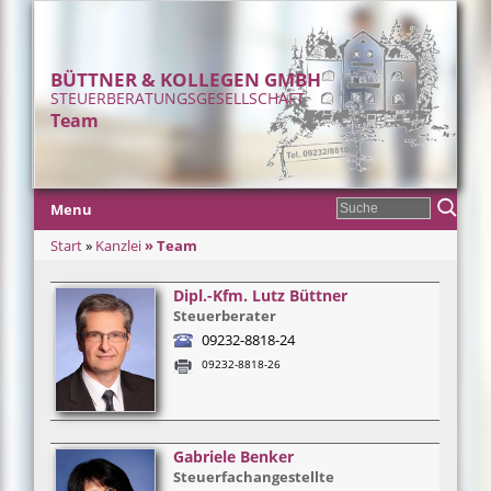
BÜTTNER & KOLLEGEN GMBH
STEUERBERATUNGSGESELLSCHAFT
Team
Menu
Start
»
Kanzlei
»
Team
Dipl.-Kfm. Lutz Büttner
Steuerberater
09232-8818-24
09232-8818-26
Gabriele Benker
Steuerfachangestellte