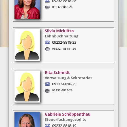
09232-8818-28
09232-8818-26
Silvia Micklitza
Lohnbuchhaltung
09232-8818-23
09232 - 8818 - 26
Rita Schmidt
Verwaltung & Sekretariat
09232-8818-25
09232-8818-26
Gabriele Schöppenthau
Steuerfachangestellte
09232-8818-19